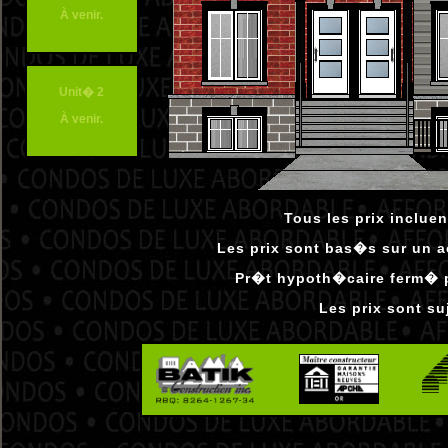
À venir.
Unit� 2
À venir.
Tous les prix inclue
Les prix sont bas�s sur un 
Pr�t hypoth�caire ferm� p
Les prix sont s