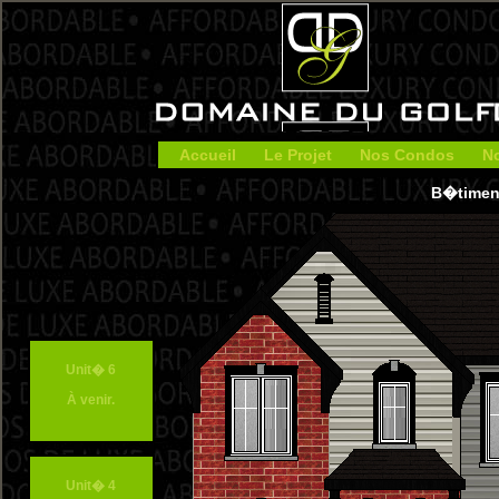
Accueil
Le Projet
Nos Condos
No
B�timent
Unit� 6
À venir.
Unit� 4